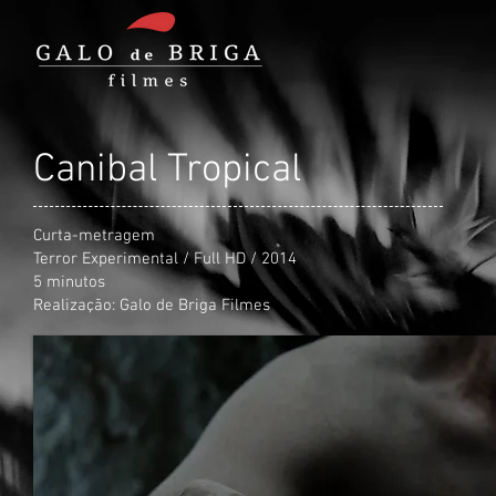
Canibal Tropical
Curta-metragem
Terror Experimental / Full HD / 2014
5 minutos
Realização: Galo de Briga Filmes