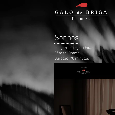
Sonhos
Longa-metragem Ficção
Gênero: Drama
Duração: 70 minutos