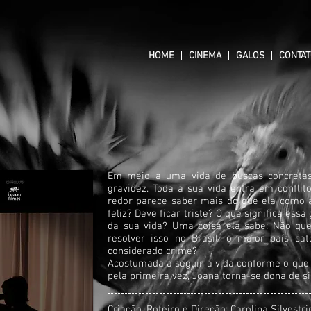
HOME
CINEMA
GALOS
CONTA
Em meio a uma vida de buscas concretas
gravidez. Toda a sua vida entra em confl
redor parece saber mais do que ela como ag
feliz? Deve ficar triste? O que significa es
da sua vida? Uma coisa ela sabe: Não que
resolver isso no Brasil, o maior país ca
considerado crime?
Acostumada a seguir a vida conforme o que 
pela primeira vez, Joana torna-se dona de si
Criação,
Roteiro e Direção: Carolina Silvestri