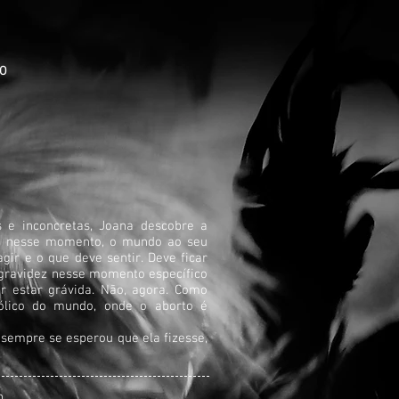
TO
 e inconcretas, Joana descobre a
ito nesse momento, o mundo ao seu
ir e o que deve sentir. Deve ficar
sa gravidez nesse momento específico
r estar grávida. Não, agora. Como
tólico do mundo, onde o aborto é
sempre se esperou que ela fizesse,
.
n